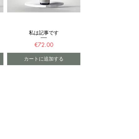
私は記事です
クイックビュー
価格
€72.00
カートに追加する