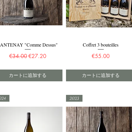
SANTENAY "Comme Dessus"
Coffret 3 bouteilles
クイックビュー
クイックビュー
通常価格
セール価格
価格
€34.00
€27.20
€55.00
カートに追加する
カートに追加する
024
2023