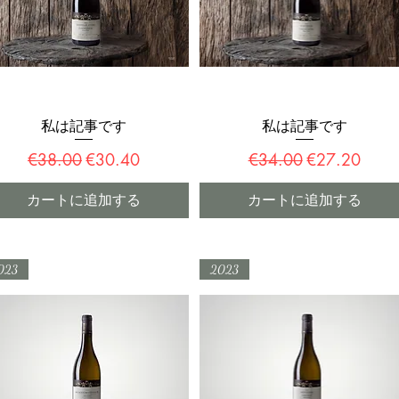
私は記事です
私は記事です
クイックビュー
クイックビュー
通常価格
セール価格
通常価格
セール価格
€38.00
€30.40
€34.00
€27.20
カートに追加する
カートに追加する
023
2023