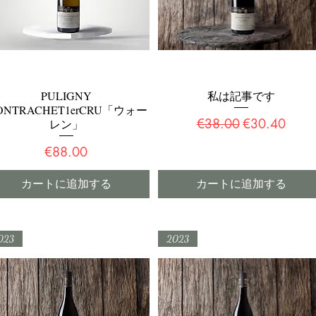
PULIGNY
私は記事です
クイックビュー
クイックビュー
ONTRACHET1erCRU「ウォー
通常価格
セール価格
€38.00
€30.40
レン」
価格
€88.00
カートに追加する
カートに追加する
023
2023