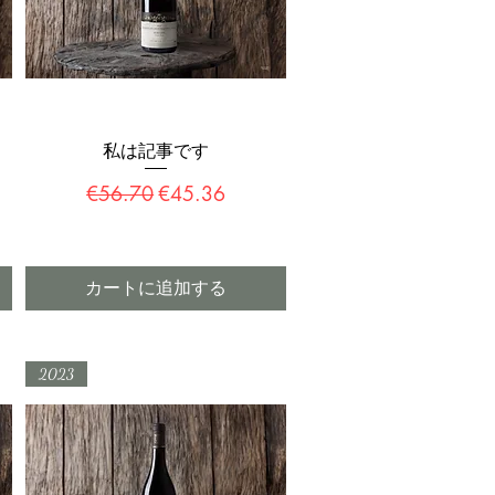
私は記事です
クイックビュー
通常価格
セール価格
€56.70
€45.36
カートに追加する
2023