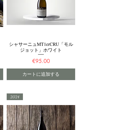
シャサーニュMT1erCRU「モル
クイックビュー
ジョット」ホワイト
価格
€95.00
カートに追加する
2024