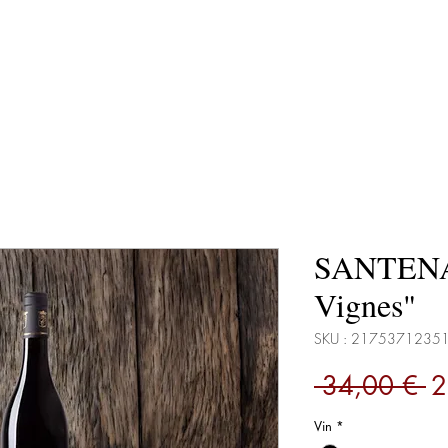
ail de la vigne
Vinification
Réco
SANTENAY
Vignes"
SKU : 2175371235
Pr
 34,00 € 
2
or
Vin
*