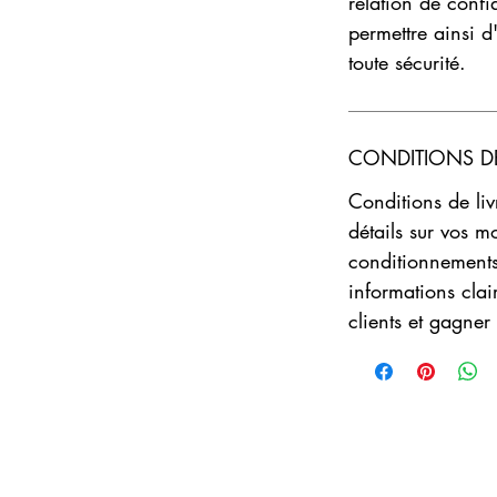
relation de confi
permettre ainsi d'
toute sécurité.
CONDITIONS DE
Conditions de livr
détails sur vos m
conditionnements 
informations clai
clients et gagner
Domaine de la Choupette