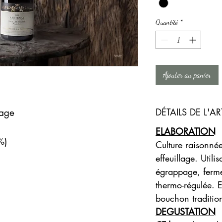
Quantité
*
Ajouter au panier
DÉTAILS DE L'AR
lage
ELABORATION
%)
Culture raisonnée
effeuillage. Utilis
égrappage, ferme
thermo-régulée. 
bouchon tradition
DEGUSTATION