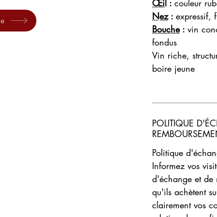
Œi
l :
couleur
rub
Nez
:
expressif, 
ue
Bouche
:
vin conc
fondus
Vin riche, structu
boire jeune
POLITIQUE D'É
REMBOURSEME
Politique d'écha
Informez vos visi
d'échange et de 
qu'ils achètent s
clairement vos co