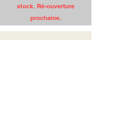
stock.
Ré-ouverture
prochaine.
Caveau Fermé temporairement