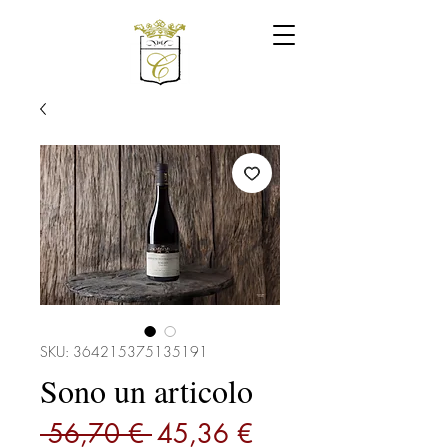
SKU: 364215375135191
Sono un articolo
Prezzo
Prezzo
 56,70 € 
45,36 €