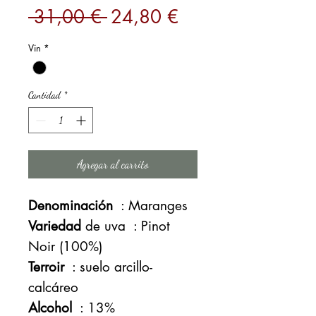
Precio
Precio
 31,00 € 
24,80 €
de
Vin
*
oferta
Cantidad
*
Agregar al carrito
Denominación
: Maranges
Variedad
de uva : Pinot
Noir (100%)
Terroir
: suelo arcillo-
calcáreo
Alcohol
: 13%